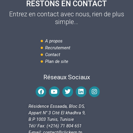
RESTONS EN CONTACT
Entrez en contact avec nous, rien de plus
simple…
A propos
Recrutement
Contact
Plan de site
Réseaux Sociaux
F
Y
T
L
I
a
o
w
i
n
c
u
i
n
s
Résidence Essaada, Bloc D5,
e
t
t
k
t
Appart N° 3 Cité El khadhra 9,
b
u
t
e
a
B.P 1003 Tunis, Tunisie
o
b
e
d
g
Tél/ Fax: (+216) 71 804 651
o
e
r
i
r
E-mail: contact@clickerp.tn